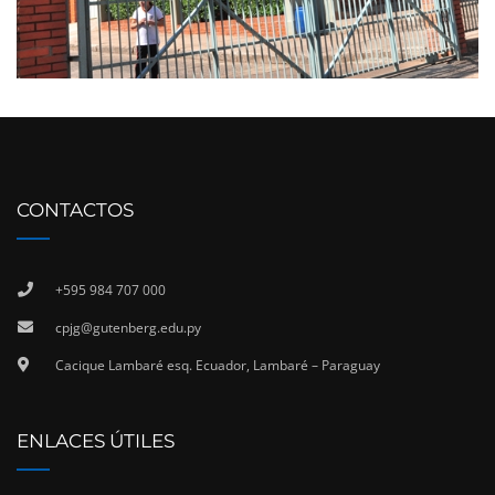
CONTACTOS
+595 984 707 000
cpjg@gutenberg.edu.py
Cacique Lambaré esq. Ecuador, Lambaré – Paraguay
ENLACES ÚTILES