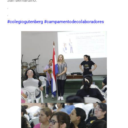
San Bernardino.
.
.
#colegiogutenberg
#campamentodecolaboradores