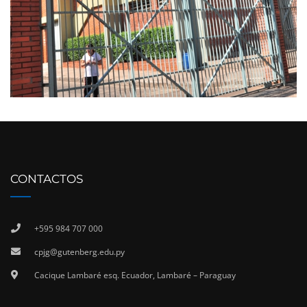
CONTACTOS
+595 984 707 000
cpjg@gutenberg.edu.py
Cacique Lambaré esq. Ecuador, Lambaré – Paraguay