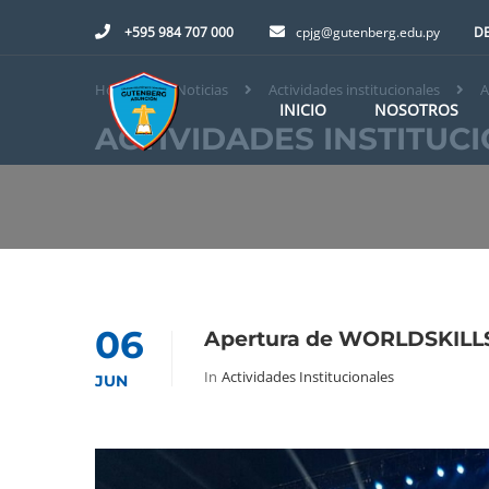
+595 984 707 000
cpjg@gutenberg.edu.py
DE
Home
Noticias
Actividades institucionales
A
INICIO
NOSOTROS
ACTIVIDADES INSTITUC
06
Apertura de WORLDSKILL
In
Actividades Institucionales
JUN