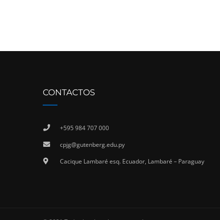
CONTACTOS
+595 984 707 000
cpjg@gutenberg.edu.py
Cacique Lambaré esq. Ecuador, Lambaré – Paraguay