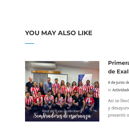
YOU MAY ALSO LIKE
Primera
de Exa
6 de junio d
in
Actividad
Así se lle
y desayuno
presentó of